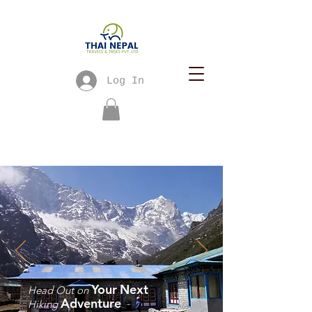
Log In
Your
Next
Head Out on
Adventure
Hiking