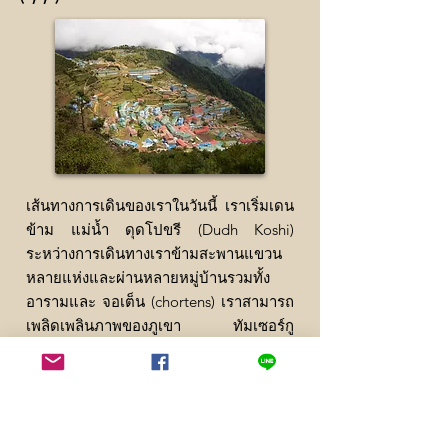
เส้นทางการเดินของเราในวันนี้ เราเริ่มเดน
ข้าม แม่น้ำ ดุดโปขรี (Dudh Koshi)
ระหว่างการเดินทางเราข้ามสะพานแขวน
หลายแห่งและผ่านหลายหมู่บ้านรวมทั้ง
อารามและ จอเต็น (chortens) เราสามารถ
เพลิดเพลินภาพของภูเขา ทัมเซอร์กู
(Thamserku) อย่างใกล้ชิด จากหมู่บ้าน เบ็
นการ์ (Benkar) หลังจากนั้น เราจะผ่านจุด
ตรวจเข็ค ใบอนุญาตเดินป่าของเราที่
หมู่บ้าน มอนโจ (Monjo)