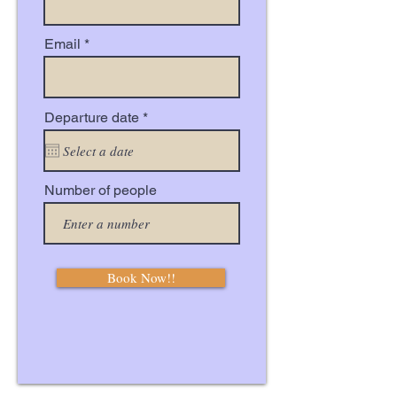
Email
r
Departure date
*
e
q
u
i
r
Number of people
e
d
Book Now!!