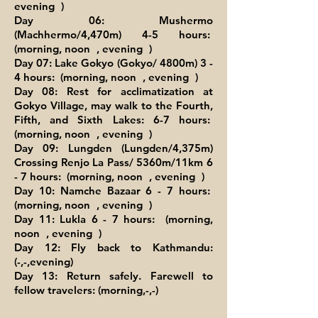
evening
)
Day 06: Mushermo
(Machhermo/4,470m) 4-5 hours:
(morning, noon
, evening
)
Day 07: Lake Gokyo (Gokyo/ 4800m) 3 -
4 hours: (morning, noon
, evening
)
Day 08: Rest for acclimatization at
Gokyo Village, may walk to the Fourth,
Fifth, and Sixth Lakes: 6-7 hours:
(morning, noon
, evening
)
Day 09: Lungden (Lungden/4,375m)
Crossing Renjo La Pass/ 5360m/11km 6
- 7 hours: (morning, noon
, evening
)
Day 10: Namche Bazaar 6 - 7 hours:
(morning, noon
, evening
)
Day 11: Lukla 6 - 7 hours: (morning,
noon
, evening
)
Day 12: Fly back to Kathmandu:
(-,-,evening)
Day 13: Return safely. Farewell to
fellow travelers: (morning,-,-)