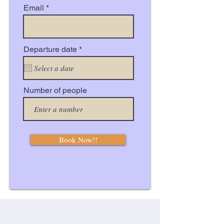
Email
r
Departure date
*
e
q
u
i
r
Number of people
e
d
Book Now!!