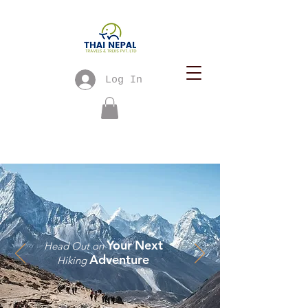
Log In
Your
Next
Head Out on
Adventure
Hiking