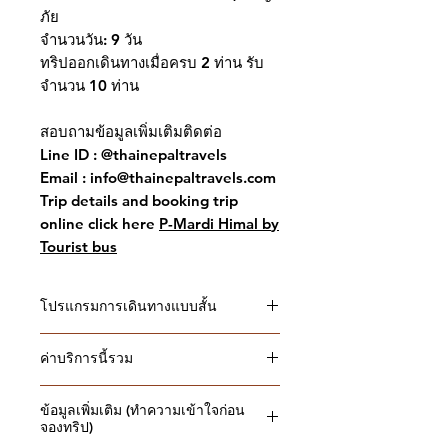
ภัย
จำนวนวัน: 9 วัน
ทริปออกเดินทางเมื่อครบ
2 ท่าน รับ
จำนวน 10 ท่าน
สอบถามข้อมูลเพิ่มเติมติดต่อ
Line ID : @thainepaltravels
Email : info@thainepaltravels.com
Trip details and booking trip
online click here
P-Mardi Himal b
y
Tourist bus
โปรแกรมการเดินทางแบบสั้น
Short Itinerary
ค่าบริการนี้รวม
วันที่ 01: เดินทางสู่เมืองกาฐมาณฑุ
(1,300 เมตร): (-,-,-)
ค่าบริการนี้รวม
วันที 02: เดินทางไปยังเมืองโปขรา
ข้อมูลเพิ่มเติม (ทำความเข้าใจก่อน
โรงแรมแบบเตียงคู่ในเมืองกาฐ
จองทริป)
โดยรถทัวร์ : (เช้า,-,-)
มาณฑุ และโรงแรม เมืองโปขรา
วันที 03: กานเด-ดิวลารี่ (Deurali