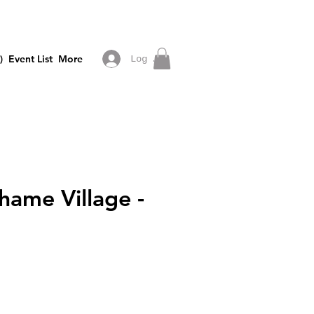
)
Event List
More
Log In
hame Village -
rice