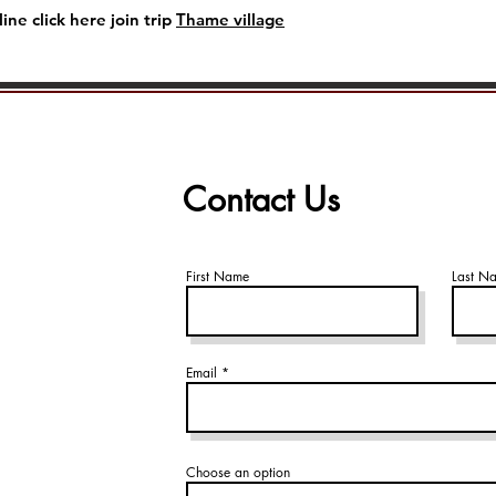
ใบอนุญาตการเทรก 
วันที่ 07: ลูกลา (Luk
ine click here join trip
Thame village
permit )
วันที่ 08: บินกลับ
ค่าภาษีและเอกสารจ
มาณฑุ: (เช้า,-,-)
Thai Nepal Travel
วันที่ 09: เดินทาง
ทริป)
ทาง: (เช้า,-,-)
ยา (ถือโดยไกด์ผู้
ถุงนอน
ตั๋วเครื่องบิน ราเ
Contact Us
บิน​
First Name
Last N
Email
Choose an option