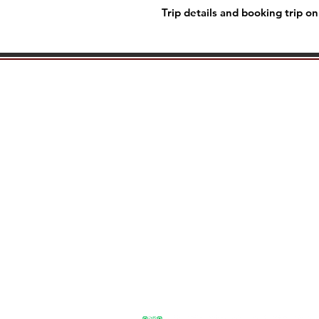
Trip details and booking trip onl
Contact
100/15
Kathmandu, Nepal 4460
Tel: +977 9841-326-314
Tel: +977 9808-272-345
info@thainepaltravels.com