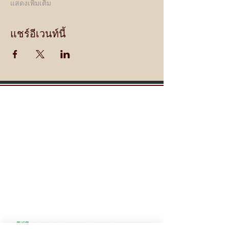
แสดงเพิ่มเติม
แชร์อีเวนท์นี้
Contact
100/15 Ranibari
Kathmandu, Nepal 46000
Tel:
+977 9841-326-314
Tel:
+977 9808-272-345
info@thainepaltravels.com
Line @thainepaltravels