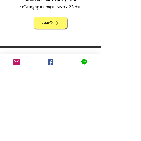
มนังสลู หุบเขาซุม เทรก - 23 วัน
จองทริป
Contact
100/15 Ranibari
Kathmandu, Nepal 46000
Tel:
+977 9841-326-314
Tel:
+977 9808-272-345
info@thainepaltravels.com
Line @thainepaltravels