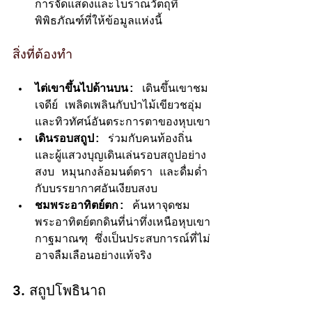
การจัดแสดงและโบราณวัตถุที่
พิพิธภัณฑ์ที่ให้ข้อมูลแห่งนี้
สิ่งที่ต้องทำ
ไต่เขาขึ้นไปด้านบน:
 เดินขึ้นเขาชม
เจดีย์ เพลิดเพลินกับป่าไม้เขียวชอุ่ม
และทิวทัศน์อันตระการตาของหุบเขา
เดินรอบสถูป:
 ร่วมกับคนท้องถิ่น
และผู้แสวงบุญเดินเล่นรอบสถูปอย่าง
สงบ หมุนกงล้อมนต์ตรา และดื่มด่ำ
กับบรรยากาศอันเงียบสงบ
ชมพระอาทิตย์ตก:
 ค้นหาจุดชม
พระอาทิตย์ตกดินที่น่าทึ่งเหนือหุบเขา
กาฐมาณฑุ ซึ่งเป็นประสบการณ์ที่ไม่
อาจลืมเลือนอย่างแท้จริง
3. สถูปโพธินาถ