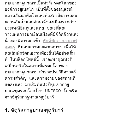
หุบเขากาฐมาณฑุเป็นทัวร์มรดกโลกของ
องค์การยูเนสโก เป็นที่ตั้งของอนุสรณ์
สถานอันน่าทึ่งเจ็ดแห่งที่แสดงถึงการผสม
ผสานอันเป็นเอกลักษณ์ของเมืองระหว่าง
ประเพณีฮินดูและพุทธ ขณะที่คุณ
วางแผนการมาเยือนเมืองที่มีชีวิตชีวาแห่ง
นี้ ลองพิจารณาเข้า 
พักที่พักตากอากาศ
สุดหรู
 ที่มอบความสะดวกสบาย เพื่อให้
คุณสัมผัสวัฒนธรรมท้องถิ่นได้อย่างเต็ม
ที่ ในบล็อกโพสต์นี้ เราจะพาคุณทัวร์
เสมือนจริงในสถานที่มรดกโลกของ
หุบเขากาฐมาณฑุ สำรวจประวัติศาสตร์ 
ความสำคัญ และความงามของสถานที่
แต่ละแห่ง มาเริ่มต้นทัวร์หุบเขากาฐ
มาณฑุมรดกโลกโดย UNESCO โดยเริ่ม
จากจัตุรัสกาฐมาณฑุดูร์บาร์
1. จัตุรัสกาฐมาณฑุดูร์บาร์