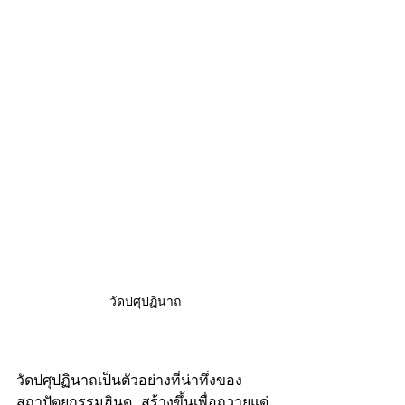
วัดปศุปฏินาถ
วัดปศุปฏินาถเป็นตัวอย่างที่น่าทึ่งของ
สถาปัตยกรรมฮินดู สร้างขึ้นเพื่อถวายแด่