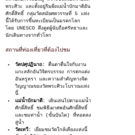
พระศิวะ และตั้งอยู่ริมฝั่งแม่น้ำบักมาติอัน
ศักดิ์สิทธิ์ กลุ่มวัดสมัยศตวรรษที่ 5 แห่ง
นี้ได้รับการขึ้นทะเบียนเป็นมรดกโลก
โดย UNESCO ดึงดูดผู้นับถือศรัทธาและ
นักเดินทางจากทั่วโลก
สถานที่ท่องเที่ยวที่ต้องไปชม
วัดปศุปฏินาถ:
 ตื่นตาตื่นใจกับงาน
แกะสลักอันวิจิตรบรรจง การตกแต่ง
อันหรูหรา และความสำคัญทางจิต
วิญญาณของวัดพระศิวะโบราณแห่ง
นี้
แม่น้ำบักมาตี:
 เดินเล่นไปตามแม่น้ำ
ศักดิ์สิทธิ์ ชมพิธีเผาศพอันศักดิ์สิทธิ์ 
และชมท่าน้ำ (ขั้นบันได) ที่ทอดลง
สู่น้ำ
วัดเทวี:
 เยี่ยมชมวัดใกล้เคียงแห่งนี้