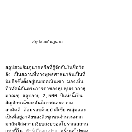
สถูปสวะยัมภูนาถ
สถูปสวะยัมภูนาถหรือที่รู้จักกันในชื่อวัด
ลิง เป็นสถานที่ทางพุทธศาสนาอันเป็นที่
นับถือซึ่งตั้งอยู่บนยอดเนินเขา มองเห็น
ทิวทัศน์อันตระการตาของหุบหุบเขากาฐ
มาณฑุ สถูปอายุ 2,500 ปีแห่งนี้เป็น
สัญลักษณ์ของสันติภาพและความ
สามัคคี ล้อมรอบด้วยป่าสีเขียวชอุ่มและ
เป็นที่อยู่อาศัยของลิงซุกซนจำนวนมาก 
มาสัมผัสความเงียบสงบของโบราณสถาน
แห่งนี้ใน 
ทัวร์เมืองเนปาล
 ครั้งต่อไปของ