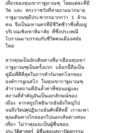
เที่ยวของหุบเขากาฐมาณฑุ โดยแต่ละที่มี
วัด และ พระราชวังที่สวยงามมากมาย 
กาฐมาณฑุมีประชากรมากกว่า 1 ล้าน
คน จึงเป็นมหานครที่มีชีวิตชีวาซึ่งตั้งอยู่
บริเวณเชิงเขาหิมาลัย ที่ซึ่งประเพณี
โบราณมาบรรจบกับชีวิตคนเมืองสมัย
ใหม่
หากคุณเป็นนักเดินทางที่มาเยือนหุบเขา
กาฐมาณฑุเป็นครั้งแรก บล็อกนี้ถือเป็น
คู่มือที่ดีที่สุดในการทัวร์มรดกโลกของ 
องค์การยูเนสโก ในหุบเขากาฐมาณฑุ
สำรวจสถานที่อันล้ำค่าที่ซ่อนอยู่และ
สถานที่สำคัญอันเป็นเอกลักษณ์ของ
เมือง จากสถูปโพธินาถอันยิ่งใหญ่ไป
จนถึงวัดปศุปฏินาถอันศักดิ์สิทธิ์ เราจะพา
คุณเดินทางไกลออกไปนอกเส้นทางท่อง
เที่ยว ไม่ว่าคุณจะเป็นผู้ชื่นชอบ
ประวัติศาสตร์ ผู้ชื่นชอบสถาปัตยกรรม 