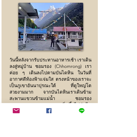
วันนี้หลังจากรับประทานอาหารเช้า เราเดิน
ลงสู่หมู่บ้าน ชอมรอง (Chhomrong) เรา
ค่อย ๆ เดินลงไปตามบันไดหิน ในวันที่
อากาศดีท้องฟ้าแจ่มใส ตรงหน้าของเราจะ
เป็นภูเขาอันนาปุรณะใต้ ที่ดูใหญ่โต
สวยงามมาก จากบันไดหินเราเดินข้าม
สะพานแขวนข้ามแม่น้ำ ชอมรอง
(Chhomrong Khola ) และเริ่มขึ้นไต่บันได
หินขึ้นไปยังหมู่บ้าน ชินุวา (Sinuwa) เดิน
ผ่านป่าไปยังหมู่บ้านเล็ก ชื่อ คูลดิฮา
(Kuldihar) ต่อจากนี้ไปเป็นทางราบเดิน
สบายผ่านป่าไม้ไผ่สู่หมู่บ้าน แบมบู ออก
เดินจากหมู่บ้านแบมบู ผ่านป่าไม้ไผ่ที่ชื้น