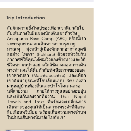
Trip Introduction
สัมผัสความยิ่งใหญ่ของเทือกเขาหิมาลัยไป
กับเส้นทางในฝันของนักเดินเขาตัวจริง
Annapurna Base Camp (ABC) ทริปนี้เรา
จะพาทุกท่านออกเดินทางจากกรุงกาฐ
มาณฑุ มุ่งหน้าสู่เมืองพักตากอากาศสุดชิ
ลอย่าง โพครา (Pokhara) ด้วยรถทัวร์ปรับ
อากาศที่ให้คุณได้ชมวิวสองข้างทางและวิถี
ชีวิตชาวเนปาลอย่างใกล้ชิด ตลอดการเดิน
ทางท่านจะได้ดื่มด่ำกับทัศนียภาพของยอด
เขาหางปลา (Machhapuchhre) และเทือก
เขาอันนาปุรณะที่โอบล้อมแบบ 360 องศา
ผ่านหมู่บ้านท้องถิ่นและป่าโรโดเดนดรอ
นที่สวยงาม ภายใต้การดูแลอย่างอบอุ่น
และเป็นกันเองจากทีมงาน Thai Nepal
Travels and Treks ที่พร้อมจะเปลี่ยนการ
เดินทางของคุณให้เป็นความทรงจำที่มิอาจ
ลืมเลือนพรีเมียม พร้อมเก็บความทรงจำบท
ใหม่บนเส้นทางหิมาลัยไปกับเรา