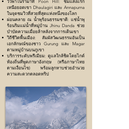
วิวพาโนรามาที่ Poon Hill: ชมแสงแรก
เหนือยอดเขา Dhaulagiri และ Annapurna
ในจุดชมวิวที่สวยที่สุดแห่งหนึ่งของโลก
ผ่อนคลาย ณ น้ำพุร้อนธรรมชาติ: แช่น้ำพุ
ร้อนริมแม่น้ำที่หมู่บ้าน Jhinu Danda ช่วย
บำบัดความเมื่อยล้าหลังจากการเดินเขา
วิถีชีวิตพื้นเมือง: สัมผัสวัฒนธรรมอันเป็น
เอกลักษณ์ของชาว Gurung และ Magar
ตามหมู่บ้านบนภูเขา
บริการระดับพรีเมียม: ดูแลใกล้ชิดโดยไกด์
ท้องถิ่นที่พูดภาษาอังกฤษ (หรือภาษาไทย
ตามเงื่อนไข) พร้อมลูกหาบช่วยอำนวย
ความสะดวกตลอดทริป