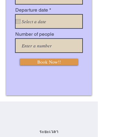
r
Departure date
*
e
q
u
i
Number of people
r
e
d
Book Now!!
ระยะเวลา