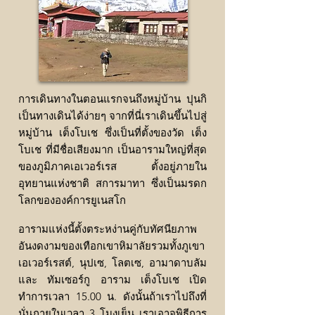
การเดินทางในตอนแรกจนถึงหมู่บ้าน ปุนกิ
เป็นทางเดินได้ง่ายๆ จากที่นี่เราเดินขึ้นไปสู่
หมู่บ้าน เต็งโบเช ซึ่งเป็นที่ตั้งของวัด เต็ง
โบเช ที่มีชื่อเสียงมาก เป็นอารามใหญ่ที่สุด
ของภูมิภาคเอเวอร์เรส ตั้งอยู่ภายใน
อุทยานแห่งชาติ สการมาทา ซึ่งเป็นมรดก
โลกขององค์การยูเนสโก
อารามแห่งนี้ตั้งตระหง่านคู่กับทัศนียภาพ
อันงดงามของเทือกเขาหิมาลัยรวมทั้งภูเขา
เอเวอร์เรสต์, นุปเซ, โลตเซ, อามาดาบลัม
และ ทัมเซอร์กู อาราม เต็งโบเช เปิด
ทำการเวลา 15.00 น. ดังนั้นถ้าเราไปถึงที่
นั่นภายในเวลา 3 โมงเย็น เราเอาจพิธีการ