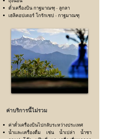
ถุงนอน
ตั๋วเครื่องบิน กาฐมาณฑุ - ลูกลา
เฮลิคอปเตอร์ โกรักเชป - กาฐมาณฑุ
ค่าบริการนี้ไม่รวม
ค่าตั๋วเครื่องบินไปกลับระหว่างประเทศ
น้ำและเครื่องดื่ม เช่น น้ำเปล่า น้ำชา