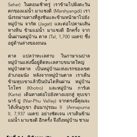
Sahar) ในตอนเช้าตรู่ เราข้ามไปฝั่งตะวัน
ตกของแม่น้ำ มาแชงดิ (Marshyangdi) เรา
นั่งรถผ่านทางที่สูงชันและข้ามหน้าผาไปยัง
หมู่บ้าน จากัต (Jagat) และต่อไปตามเส้น
ทางหิน ข้ามแม่น้ำ มาแชงดิ อีกครั้ง จาก
นั้นผ่านหมู่บ้าน ตาล (Tal, 1,700 เมตร) ซึ่ง
อยู่ด้านล่างของถนน
ตาล แปลว่าทะเลสาบ ในภาษาเนปาล
หมู่บ้านแห่งนี้อยู่ติดทะเลสาบขนาดใหญ่
หมู่บ้าลตาล เป็นหมู่บ้านแห่งแรกของเขต
อำเภอมนัง หลังจากหมู่บ้านตาล เราเดิน
ข้ามหุบเขาแล้วปีนบันไดหินผ่าน หมู่บ้าน
โกโทร (Khotro) และหมู่บ้าน การ์เต
(Karte) เดินทางต่อไปยังทางแยกสู่ หุบเขา
นาร์-ปู (Nar-Phu Valley) จากตรงนี้คุณจะ
ได้เห็นภูเขา อันนาปุรณะ II (Annapurna
II, 7,937 เมตร) อย่างชัดเจน เราเดินข้าม
แม่น้ำ มาแชงดิ อีกครั้ง จึงถึงหมู่บ้าน ชาเม