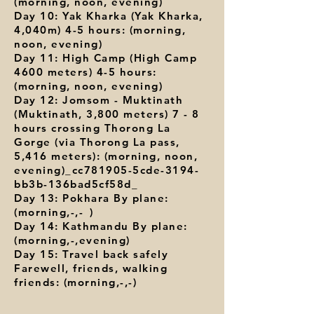
(morning, noon, evening)
Day 10: Yak Kharka (Yak Kharka,
4,040m) 4-5 hours: (morning,
noon, evening)
Day 11: High Camp (High Camp
4600 meters) 4-5 hours:
(morning, noon, evening)
Day 12: Jomsom - Muktinath
(Muktinath, 3,800 meters) 7 - 8
hours crossing Thorong La
Gorge (via Thorong La pass,
5,416 meters): (morning, noon,
evening)_cc781905-5cde-3194-
bb3b-136bad5cf58d_
Day 13: Pokhara By plane:
(morning,-,-
)
Day 14: Kathmandu By plane:
(morning,-,evening)
Day 15: Travel back safely
Farewell, friends, walking
friends: (morning,-,-)