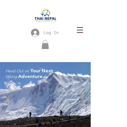
Log In
Your
Next
Head Out on
Adventure
Hiking