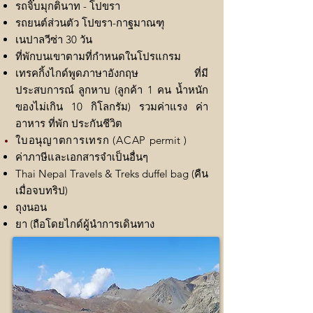
รถจิ๊บมุกตินาท - โปขรา
รถยนต์ส่วนตัว โปขรา-กาฐมาณฑุ
เนปาลวีซ่า 30 วัน
ที่พักบนเขาตามที่กำหนดในโปรแกรม
เทรคกิ้งไกด์พูดภาษาอังกฤษ ที่มี
ประสบการณ์ ลูกหาบ (ลูกค้า 1 คน น้ำหนัก
ของไม่เกิน 10 กิโลกรัม) รวมค่าแรง ค่า
อาหาร ที่พัก ประกันชีวิต
ใบอนุญาตการเทรก (ACAP
permit
)
ค่าภาษีและเอกสารจำเป็นอื่นๆ
Thai Nepal Travels & Treks duffel bag (คืน
เมื่อจบทริป)
ถุงนอน
ยา (ถือโดยไกด์ผู้นำการเดินทาง