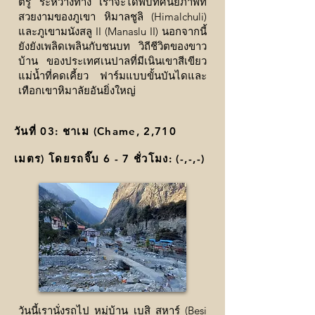
ตรู่ ระหว่างทาง เราจะได้พบทัศนียภาพที่
สวยงามของภูเขา หิมาลชูลิ (Himalchuli)
และภูเขามนังสลู II (Manaslu II) นอกจากนี้
ยังยังเพลิดเพลินกับชนบท วิถีชีวิตของขาว
บ้าน ของประเทศเนปาลที่มีเนินเขาสีเขียว
แม่น้ำที่คดเคี้ยว ฟาร์มแบบขั้นบันไดและ
เทือกเขาหิมาลัยอันยิ่งใหญ่
วันที่ 03: ชาเม (Chame, 2,710
เมตร) โดยรถจิ๊บ 6 - 7 ชั่วโมง: (
-,-,-
)
วันนี้เรานั่งรถไป หมู่บ้าน เบสิ สหาร์ (Besi