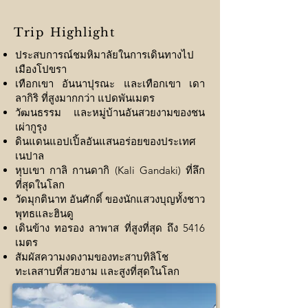
Trip
Highlight
ประสบการณ์ชมหิมาลัยในการเดินทางไป
เมืองโปขรา
เทือกเขา อันนาปุรณะ และเทือกเขา เดา
ลากิริ ที่สูงมากกว่า แปดพันเมตร
วัฒนธรรม และหมู่บ้านอันสวยงามของชน
เผ่ากูรุง
ดินแดนแอปเปิ้ลอันแสนอร่อยของประเทศ
เนปาล
หุบเขา กาลิ กานดากิ (Kali Gandaki) ที่ลึก
ที่สุดในโลก
วัดมุกตินาท อันศักดิ์ ของนักแสวงบุญทั้งชาว
พุทธและฮินดู
เดินข้าง ทอรอง ลาพาส ที่สูงที่สุด ถึง 5416
เมตร
สัมผัสความงดงามของทะสาบทิลิโช
ทะเลสาบที่สวยงาม และสูงที่สุดในโลก