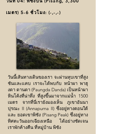
วันที่ 04: พิซังบน (Pisang, 3,300
เมตร) 5-6 ชั่วโมง: (
-,-,-
)
วันนี้เส้นทางเดินของเรา จะผ่านหุบเขาที่สูง
ชันและแคบ เราจะได้พบกับ หน้าผา พาฮุ
งดา ดานดา (Paungda Danda) เป็นหน้าผา
หินโค้งที่น่าทึ่ง ที่สูงขึ้นมาจากแม่น้ำ 1500
เมตร จากที่นี่เรายังมองเห็น ภูเขาอันนา
ปุรณะ II (Annapurna II) ซึ่งอยู่ทางตอนใต้
และ ยอดเขาพิซัง (Pisang Peak) ซึ่งอยู่ทาง
ทิศตะวันออกเฉียงเหนือ ได้อย่างชัดเจน
เราพักค้างคืน ที่หมู่บ้าน พิซัง