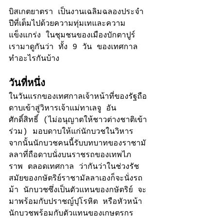
บิสเกตยาตรา เป็นงานเฉลิมฉลองประจำ
ปีที่เต็มไปด้วยความทุ่มเทและความ
แข็งแกร่ง ในชุมชนของเมืองบักตาปูร์ 
เรามาดูกันว่า ทั้ง 9 วัน ของเทศกาล
ทำอะไรกันบ้าง
วันที่หนึ่ง
ในวันแรกของเทศกาลเจ้าหน้าที่ของรัฐถือ
ดาบเข้าสู่วิหารเจ้าแม่ทาเลจู อัน
ศักดิ์สิทธิ์ (ไม่อนุญาตให้ชาวต่างชาติเข้า
ร่วม) มอบดาบให้แก่นักบวชในวิหาร 
จากนั้นนักบวชคนนี้รับบทบาทของราชามั
ลลา
ที่ถือดาบนั่งบนราชรถของเทพไภ
ราพ 
ตลอดเทศกาล
 ว่ากันว่าในช่วงรัช
สมัยของกษัตริย์ราชามัลลาเองก็จะนั่งรถ
ม้า นักบวชซึ่งเป็นตัวแทนของกษัตริย์ 
จะ
มาพร้อมกับปราชญ์ปุโรหิต หรือหัวหน้า
นักบวชพร้อมกับตัวแทนของเกษตรกร