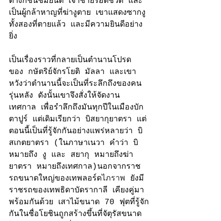
ต่างก็ชื่นชมยินดี เจ้าชายรอดชีวิต และ
เป็นผู้กล้าหาญที่ฆ่างูตาย เขาแสดงซากงู
ทั้งสองที่ตายแล้ว และมีความยินดีอย่าง
ยิ่ง 
เป็นเรื่องราวที่กลายเป็นตำนานโปรด
ของ กษัตริย์จักร
โยติ มัลลา 
และเขา
หวังว่าตำนานนี้จะเป็นที่ระลึกถึงของคน
รุ่นหลัง ดังนั้นเขาจึงสั่งให้จัดงาน
เทศกาล เพื่อรำลึกถึงมันทุกปีในเมืองบัก
ตาปูร์ แต่เดิมเรียกว่า บิสยากุยาตรา แต่
ตอนนี้เป็นที่รู้จักกันอย่างแพร่หลายว่า บิ
สเกตยาตรา (ในภาษาเนวา คำว่า บิ 
หมายถึง งู และ สยากุ หมายถึงฆ่า 
ยาตรา หมายถึงเทศกาล)นอกจากราช
รถขนาดใหญ่ของเทพลอร์ด
ไภราพ
 ยังมี
ราชรถของเทพธิดาบัดรากาลี เคียงคู่มา
พร้อมกันด้วย เสาไม้ขนาด 70 ฟุตที่รู้จัก
กันในชื่อโยชินถูกสร้างขึ้นที่จัตุรัสขนาด