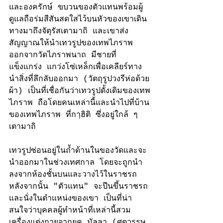
และองครักษ์ ขบวนของตัวแทนพร้อมผู้
ดูแลถือร่มสีสันสดใสไว้บนหัวของเขาเดิน
ทางมาถึงจัตุรัสเตามาถิ และเขาส่ง
สัญญาณให้นำเทวรูปของเทพไภราพ  
ออกจากวัดไภราพนาถ มีชายที่
แข็งแกร่ง แกว่งโซ่เหล็กเพื่อเคลียร์ทาง
นำสิ่งที่ลึกลับออกมา (วัตถุรูปวงรีห่อด้วย
ผ้า) เป็นที่เชื่อกันว่าเทวรูปดั้งเดิมของเทพ
ไภราพ ถือโดยคนเหล่านี้และนำไปที่บ้าน
ของเทพไภราพ ​​ที่กาฺฮิติ ซึ่งอยู่ใกล้ ๆ 
เตามาถิ 
เทวรูปซ่อนอยู่ในถ้ำด้านในของวัดและจะ
นำออกมาในช่วงเทศกาล โดยจะถูกนำ
ลงจากห้องชั้นบนและวางไว้ในราชรถ 
หลังจากนั้น "ตัวแทน" จะปีนขึ้นราชรถ
และนั่งในตำแหน่งของเขา เป็นที่น่า
สนใจว่าบุคคลผู้ทำหน้าที่เหล่านี้สวม
เครื่องแต่งกายจากยุค มัลลา (ศตวรรษ