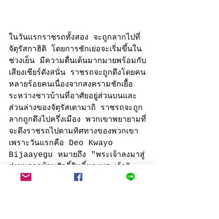
ในวันแรกราชรถทั้งสอง จะถูกลากไปที่
จัตุรัสกาฮิติ โดยการชักเย่อจะเริ่มขึ้นใน
ช่วงเย็น มีความตื่นเต้นมากมายพร้อมกับ
เสียงเชียร์ดังสนั่น ราชรถจะถูกดึงโดยคน
หลายร้อยคนเนื่องจากสงครามชักเยื้อ
ระหว่างชาวบ้านที่อาศัยอยู่ส่วนบนและ
ส่วนล่างของจัตุรัสเตามาถิ ราชรถจะถูก
ลากถูกดึงไปครึ่งเมือง พวกเขาพยายามที่
จะดึงราชรถไปตามทิศทางของพวกเขา
เพราะวันแรกคือ Deo Kwayo 
Bijaayegu หมายถึง "พระเจ้าลงมาสู่
ฝูงชนจากบ้านศักดิ์สิทธิ์ของพระเจ้า" 
เมื่อการชักเย่อสิ้นสุดลง 
ราชรถจะถูกดึง
โดยทั้งสองทีมจับมือกันจนกว่าจะถึงกาฮิ
ติ ราชรถจะจอดอยู่ที่นั่นตลอดคืน 