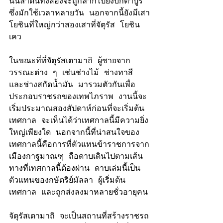
นั้นลำต้นทั้งสองจะถูกลากไปยังบักตาปูร์
ซึ่งมักใช้เวลาหลายวัน นอกจากนี้ยังมีเสา
โยชินที่ใหญ่กว่าสองเสาที่จัตุรัส โยชิน
เคว
ในขณะที่ที่จัตุรัสเตามาถิ ผู้ชายจาก
วรรณะต่าง ๆ เช่นช่างไม้ ช่างทาสี 
และช่างสกัดน้ำมัน มารวมตัวกันเพื่อ
ประกอบราชรถของเทพไภราพ งานนี้จะ
เริ่มประมาณสองสัปดาห์ก่อนที่จะเริ่มต้น
เทศกาล จะเห็นได้ว่าเทศกาลนี้มีความยิ่ง
ใหญ่เพียงใด นอกจากนี้ที่น่าสนใจของ
เทศกาลนี้คือการที่ตัวแทนข้าราชการจาก
เมืองกาฐมาณฑุ 
ถือดาบ
เดินไปตามเส้น
ทางที่เทศกาลนี้ต้องผ่าน ดาบเล่มนี้เป็น
ตัวแทนของกษัตริย์มัลลา ผู้เริ่มต้น
เทศกาล และถูกส่งลงมาหลายชั่วอายุคน
จัตุรัสเตามาถิ จะเป็นสถานที่สร้างราชรถ