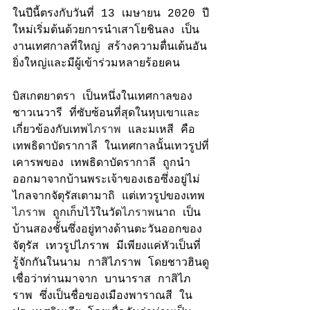
ในปีนี้ตรงกับวันที่ 13 เมษายน 2020 ปี
ใหม่เริ่มต้นด้วยการนำเสาโยชินลง เป็น
งานเทศกาลที่ใหญ่ สร้างความตื่นเต้นอัน
ยิ่งใหญ่และมีผู้เข้าร่วมหลายร้อยคน
บิสเกตยาตรา เป็นหนึ่งในเทศกาลของ
ชาวเนวารี ที่ซับซ้อนที่สุดในหุบเขาและ
เกี่ยวข้องกับเทพ
ไภราพ
​​และมเหสี คือ
เทพธิดาบัดรากาลี 
ในเทศกาลนั้นเทวรูปที่
เคารพของ 
เทพธิดาบัดรากาลี
 ถูกนำ
ออกมาจากบ้านพระเจ้าของเธอซึ่งอยู่ไม่
ไกลจากจัตุรัสเตามาถิ แต่เทวรูปของเทพ
ไภราพ
 ​​ถูกเก็บไว้ในวัด
ไภราพ
นาถ เป็น
บ้านสองชั้นซึ่งอยู่ทางด้านตะวันออกของ
จัตุรัส เทวรูปไภราพ มีเพียงแค่หัวเป็นที่
รู้จักกันในนาม กาสิไภราพ ​​โดยชาวฮินดู
เชื่อว่าท่านมาจาก บานาราส กาสิไภ
ราพ 
ซึ่งเป็นชื่อของเมืองพาราณสี ใน