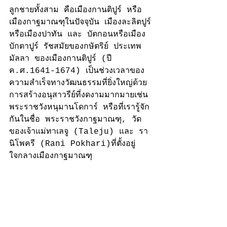
ลูกชายทั้งสาม คือเมืองกานติปูร์ หรือ
เมืองกาฐมาณฑุในปัจจุบัน เมืองละลิตปูร์
หรือเมืองปาทัน และ บัตกอนหรือเมือง
บักตาปูร์ รัชสมัยของกษัตริย์ ประเทพ 
มัลลา ของเมืองกานติปูร์ (ปี 
ค.ศ.1641-1674) เป็นช่วงเวลาของ
ความสำเร็จทางวัฒนธรรมที่ยิ่งใหญ่ด้วย
การสร้างอนุสาวรีย์ที่งดงามมากมายเช่น
พระราชวังหนุมานโดการ์ หรือที่เรารู้จัก
กันในชื่อ พระราชวังกาฐมาณฑุ, วัด
ของเจ้าแม่ทาเลจู (Taleju) และ รา
นิโพครี (Rani Pokhari)ที่ตั้งอยู่
ใจกลางเมืองกาฐมาณฑุ