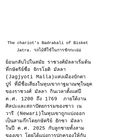
The chariot's Badrakali of Bisket 
Jatra. รถไม้ที่ใช้ในการชักกะเย่อ
ย้อนกลับไปในสมัย ราชวงศ์มัลลาเริ่มต้น
ที่กษัตริย์ชื่อ จักรโยติ มัลลา 
(Jagjyoti Malla)แห่งเมืองบักตา
ปูร์ ที่มีชื่อเสียงในหุบเขากาฐมาณฑุในยุค
ของราชวงศ์ มัลลา กินเวลาตั้งแต่ปี 
ค.ศ. 1200 ถึง 1769  ภายใต้งาน
ศิลปะและสถาปัตยกรรมของชาว เน
วารี (Newari)ในหุบเขาถูกแบ่งออก
เป็นสามก๊กโดยกษัตริย์ ยักซา มัลลา 
ในปี ค.ศ. 2025 กับลูกชายทั้งสาม
ของเขา โดยได้แบ่งการปกครองให้กับ