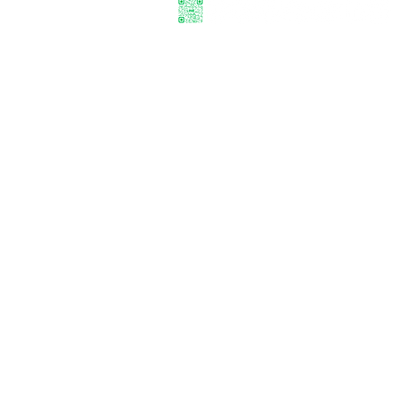
Reg#2504/071
© 2017 by Thai Nepal Travels & Treks