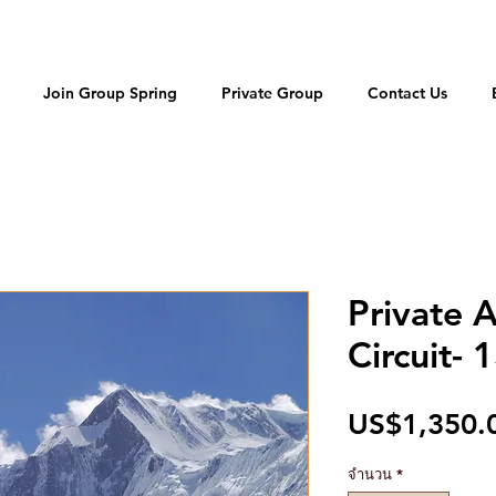
Join Group Spring
Private Group
Contact Us
Private 
Circuit- 
US$1,350.
จำนวน
*