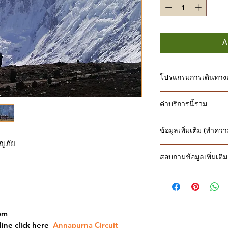
A
โปรแกรมการเดินทางแ
Short Itinerary
ค่าบริการนี้รวม
วันที่ 01: เดินทางส
วันที 02: เบสิ สหา
ค่าบริการนี้รวม
ชั่วโมง: (เช้า,เที่ยง
ข้อมูลเพิ่มเติม (ทำคว
โรงแรมแบบเตียงคู
วันที่ 03: ชาเม (C
จญภัย
พร้อมอาหารเช้า
คอนเฟิร์มการเดิน
ชั่วโมง: (เช้า,เที่ยง
รถส่วนตัวรับส่งส
สอบถามข้อมูลเพิ่มเติม
หลักฐานการโอนเงิ
วันที่ 04: พิซังตอ
อาหาร 3 มื้อ บน
จำนวนเงินที่เหลือ 
ชั่วโมง: (เช้า,เที่ยง
Line ID: @thainepalt
รถส่วนตัวเมือง กา
กรณียกเลิกทริปที่เ
วันที่ 05: มนัง (M
Email: info@thainep
รถจิ๊บส่วนตัว เบสิ
มัดจำได้
(เช้า,เที่ยง,เย็น)
FB page: www.faceb
รถจิ๊บมุกตินาท - 
เป็นกิจกรรมเดินท
วันที่ 06: พักปรับตัว
ตั๋วเครื่องบิน โป
com
วันที่ 07: สิริกังส
เนปาลวีซ่า 15 วัน
ชั่วโมง: (เช้า,เที่ยง
line click here
Annapurna Circuit