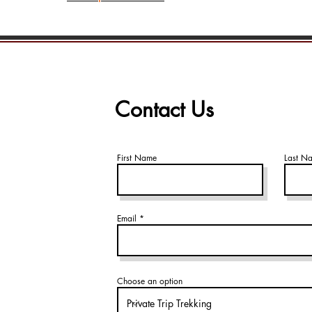
ที่พักบนเขาตามท
วันที่ 08: ทิลิโช 
เทรคกิ้งไกด์พูดภา
เมตร) 4-5 ชั่วโมง: (
(ลูกค้า 1 คน น้ำหน
วันที่ 09: สิริกังส
ค่าอาหาร ที่พัก ประ
ชั่วโมง:(เช้า,เที่ยง,
ใบอนุญาตการเทรก
วันที่ 10: ยักการ์
ค่าภาษีและเอกสารจ
ชั่วโมง: (เช้า,เที่ยง
Thai Nepal Travel
วันที่ 11: ไฮแคมป
Contact Us
ทริป)
ชั่วโมง: (เช้า,เที่ยง
ถุงนอน
วันที่ 12: มุกตินา
ยา (ถือโดยไกด์ผู้
ชั่วโมง โดยข้ามช
pass, 5,416 เมตร): 
First Name
Last N
วันที่ 13: โปขรา (P
วันที่ 14: กาฐมาณ
(เช้า,-,-)
วันที่ 15: เดินทางก
Email
Choose an option