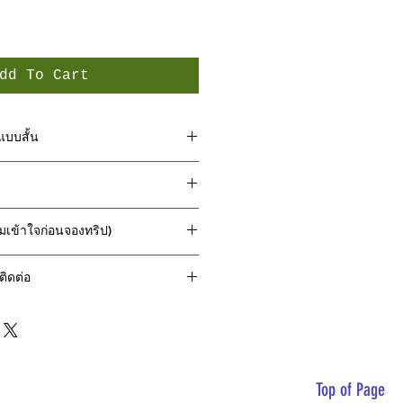
dd To Cart
บบสั้น
ู่เมืองกาฐมาณฑุ (1,300 เมตร): (-,-,-)
ร์ (Besi Sahar, 830 เมตร) 6-7
,เย็น)
ามเข้าใจก่อนจองทริป)
่ ในเมืองกาฐมาณฑุ และเมืองโปขรา
hame, 2,710 เมตร) โดยรถจิ๊บ 4-5
ทาง โอนเงินมัดจำ
USD 150
พร้อมส่ง
,เย็น)
นามบิน
ติดต่อ
น ก่อนเดินทาง
60
วัน และชำระ
นบน (Pisang, 3,300 เมตร) 5-6
เขา ตามที่กำหนดในโปรแกรม
ที่เนปาล
,เย็น)
ravels
ฐมาณฑุ - เบสิสห
กิดจากฝั่งผู้ใช้บริการไม่สามารถคืนค่า
anang, 3,500 เมตร) 4-5 ชั่วโมง:
altravels.com
สห - ชาเม
ook.com/thainepaltravels
โปขรา
างแบบส่วนตัว
ที่หมู่บ้าน มนัง: (เช้า,เที่ยง,เย็น)
ขรา-กาฐมาณฑุ
า (Siri Kharka, 4,1400 เมตร) 4-5
Top of Page
,เย็น)